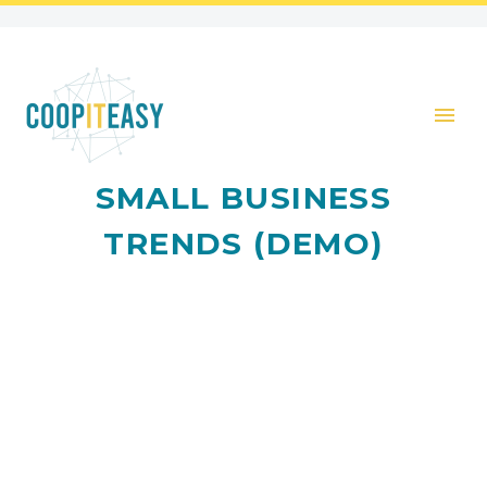
SMALL BUSINESS
TRENDS (DEMO)
Lorem Ipsum. Proin gravida nibh vel velit auctor
aliquet. Aenean sollicitudin, lorem quis bibendum
auctor, nisi elit consequat ipsum, nec sagittis sem nibh
id elit.