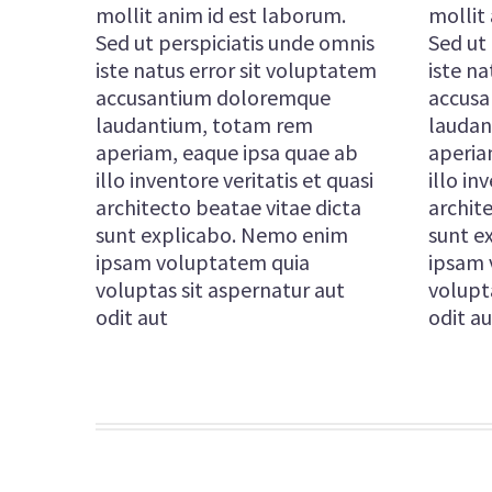
mollit anim id est laborum.
mollit
Sed ut perspiciatis unde omnis
Sed ut
iste natus error sit voluptatem
iste na
accusantium doloremque
accus
laudantium, totam rem
laudan
aperiam, eaque ipsa quae ab
aperia
illo inventore veritatis et quasi
illo in
architecto beatae vitae dicta
archit
sunt explicabo. Nemo enim
sunt e
ipsam voluptatem quia
ipsam 
voluptas sit aspernatur aut
volupt
odit aut
odit au