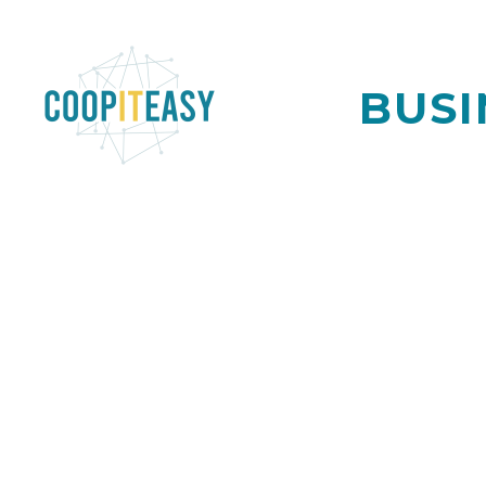
BUSI
Lorem Ipsum. Proin gravid
auctor,