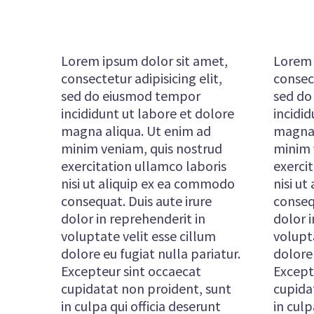
Lorem ipsum dolor sit amet,
Lorem 
consectetur adipisicing elit,
consect
sed do eiusmod tempor
sed do
incididunt ut labore et dolore
incidid
magna aliqua. Ut enim ad
magna 
minim veniam, quis nostrud
minim 
exercitation ullamco laboris
exerci
nisi ut aliquip ex ea commodo
nisi u
consequat. Duis aute irure
consequ
dolor in reprehenderit in
dolor i
voluptate velit esse cillum
volupta
dolore eu fugiat nulla pariatur.
dolore 
Excepteur sint occaecat
Except
cupidatat non proident, sunt
cupida
in culpa qui officia deserunt
in culp