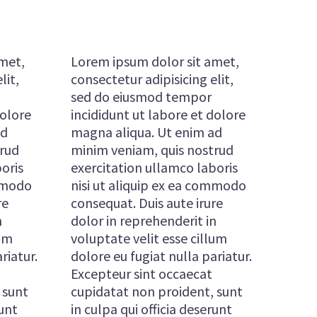
met,
Lorem ipsum dolor sit amet,
lit,
consectetur adipisicing elit,
sed do eiusmod tempor
dolore
incididunt ut labore et dolore
ad
magna aliqua. Ut enim ad
trud
minim veniam, quis nostrud
oris
exercitation ullamco laboris
ommodo
nisi ut aliquip ex ea commodo
re
consequat. Duis aute irure
n
dolor in reprehenderit in
lum
voluptate velit esse cillum
riatur.
dolore eu fugiat nulla pariatur.
Excepteur sint occaecat
 sunt
cupidatat non proident, sunt
runt
in culpa qui officia deserunt