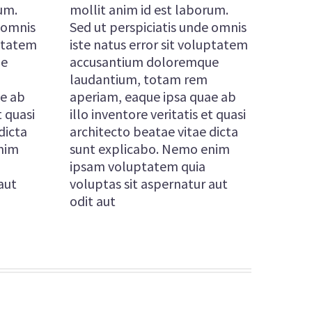
um.
mollit anim id est laborum.
e omnis
Sed ut perspiciatis unde omnis
uptatem
iste natus error sit voluptatem
ue
accusantium doloremque
laudantium, totam rem
ae ab
aperiam, eaque ipsa quae ab
t quasi
illo inventore veritatis et quasi
dicta
architecto beatae vitae dicta
nim
sunt explicabo. Nemo enim
ipsam voluptatem quia
aut
voluptas sit aspernatur aut
odit aut