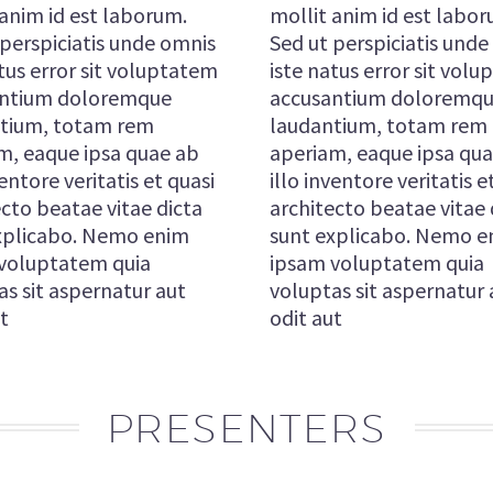
 anim id est laborum.
mollit anim id est labor
 perspiciatis unde omnis
Sed ut perspiciatis und
tus error sit voluptatem
iste natus error sit vol
antium doloremque
accusantium doloremq
tium, totam rem
laudantium, totam rem
m, eaque ipsa quae ab
aperiam, eaque ipsa qu
ventore veritatis et quasi
illo inventore veritatis e
ecto beatae vitae dicta
architecto beatae vitae 
xplicabo. Nemo enim
sunt explicabo. Nemo e
voluptatem quia
ipsam voluptatem quia
as sit aspernatur aut
voluptas sit aspernatur 
t
odit aut
PRESENTERS