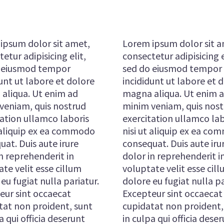
ipsum dolor sit amet,
Lorem ipsum dolor sit a
etur adipisicing elit,
consectetur adipisicing e
 eiusmod tempor
sed do eiusmod tempor
unt ut labore et dolore
incididunt ut labore et 
aliqua. Ut enim ad
magna aliqua. Ut enim 
veniam, quis nostrud
minim veniam, quis nos
tation ullamco laboris
exercitation ullamco lab
t aliquip ex ea commodo
nisi ut aliquip ex ea c
at. Duis aute irure
consequat. Duis aute iru
n reprehenderit in
dolor in reprehenderit i
te velit esse cillum
voluptate velit esse cil
eu fugiat nulla pariatur.
dolore eu fugiat nulla pa
eur sint occaecat
Excepteur sint occaecat
tat non proident, sunt
cupidatat non proident,
a qui officia deserunt
in culpa qui officia dese