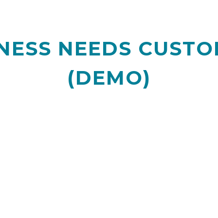
NESS NEEDS CUST
(DEMO)
a nibh vel velit auctor aliquet. Aenean sollici
 nisi elit consequat ipsum, nec sagittis sem nibh 