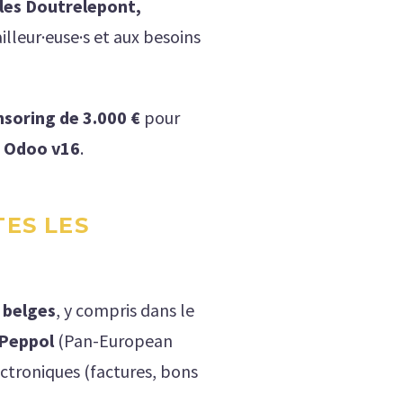
lles Doutrelepont,
illeur·euse·s et aux besoins
nsoring de 3.000 €
pour
s
Odoo v16
.
TES LES
 belges
, y compris dans le
Peppol
(Pan-European
ctroniques (factures, bons